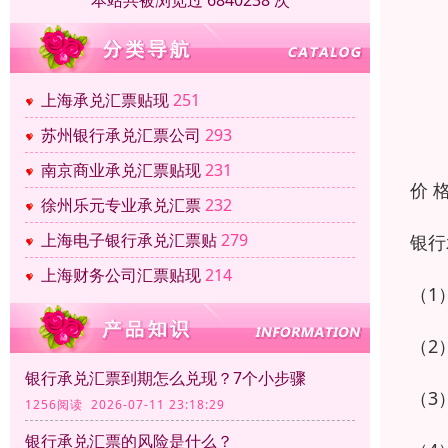
本站共被浏览过 6840238 次
上海承兑汇票贴现
251
苏州银行承兑汇票公司
293
南京商业承兑汇票贴现
231
价 
徐州乐元专业承兑汇票
232
上海电子银行承兑汇票贴
279
银行
上海财务公司汇票贴现
214
（1
（2
银行承兑汇票到期怎么兑现？7个小步骤
（3
1256阅读 2026-07-11 23:18:29
银行承兑汇票的风险是什么？