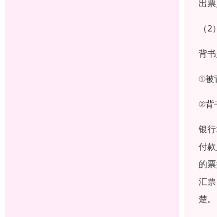
出票
（2
背书
①被
②背
银行
付款
的票
汇票
楚。