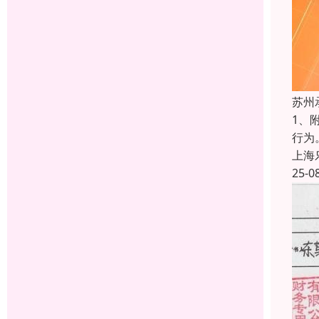
苏州
1、
行为
上海
25-0