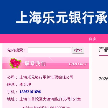
首页
产
站内搜索：
公司：
上海乐元银行承兑汇票贴现公司
202
联系：
李经理
手机：
18862161696
地址：
上海市普陀区大渡河路2155号151室