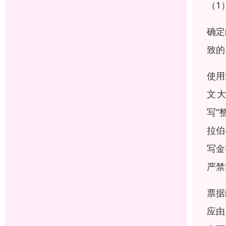
（1
确定
致的
使用
文大
写“
拉伯
写金
严禁
票据
应由