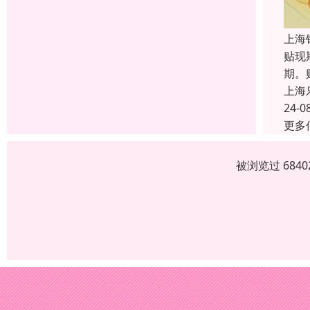
上海
贴现
期。
上海
24-0
更多
被浏览过 684