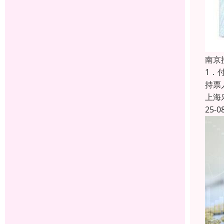
南京
1．
持票
上海
25-0