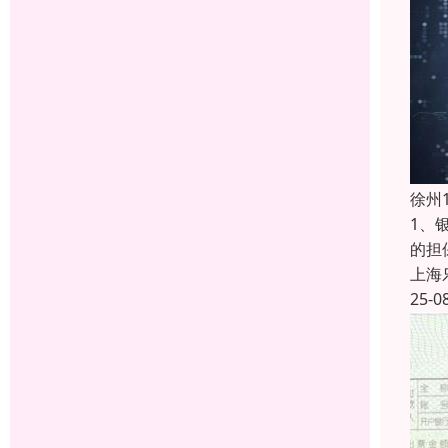
徐州
1、
的担
上海
25-0