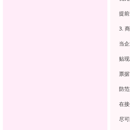
提前
3.
当企
贴现
票据
防范
在接
尽可