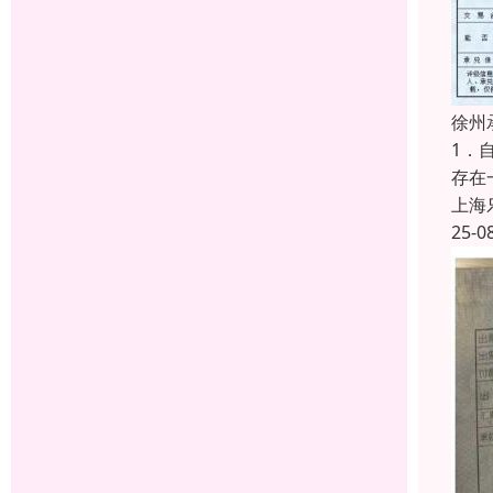
徐州
1．
存在
上海
25-0