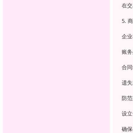
在交
5.
企业
账务
合同
遗失
防范
设立
确保