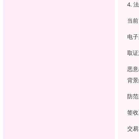
4.
当前
电子
取证
恶意
背景
防范
签收
交易