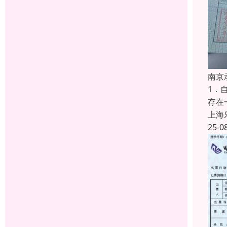
南京
1．
存在
上海
25-0