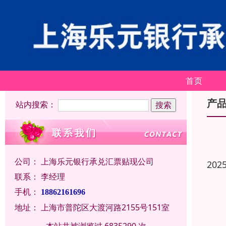
首页
产
站内搜索：
公司：
上海乐元银行承兑汇票贴现公司
202
联系：
李经理
手机：
18862161696
地址：
上海市普陀区大渡河路2155号151室