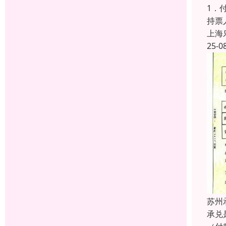
1．
持票
上海
25-0
苏州
承兑