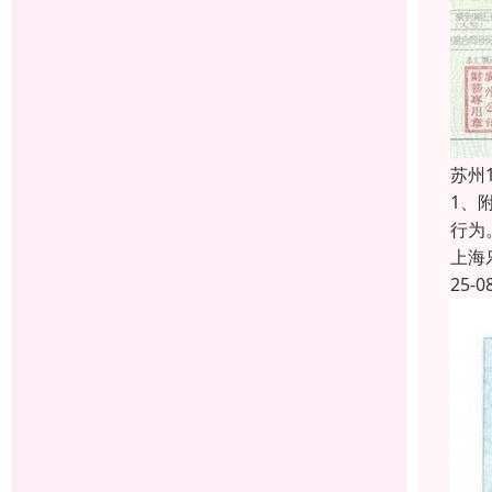
苏州
1、
行为
上海
25-0