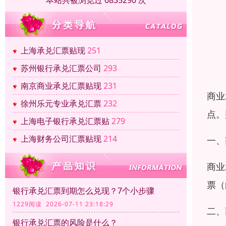
本站共被浏览过 6835290 次
上海承兑汇票贴现
251
苏州银行承兑汇票公司
293
南京商业承兑汇票贴现
231
商业
徐州乐元专业承兑汇票
232
点。
上海电子银行承兑汇票贴
279
上海财务公司汇票贴现
214
一、
商业
票（
银行承兑汇票到期怎么兑现？7个小步骤
1229阅读 2026-07-11 23:18:29
二、
银行承兑汇票的风险是什么？