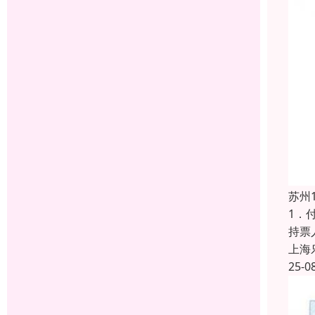
苏州
1．
持票
上海
25-0