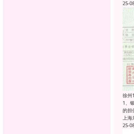
25-0
徐州
1、
的担
上海
25-0