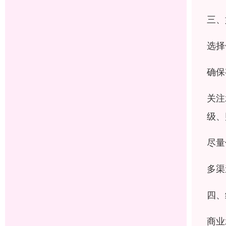
三、
选择
确保
关注
级、
尽量
多渠
四、
商业