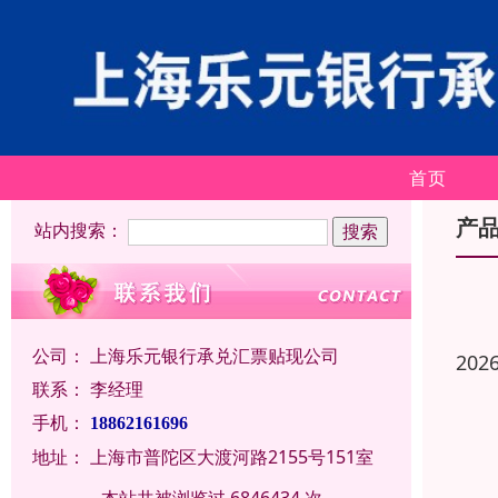
首页
产
站内搜索：
公司：
上海乐元银行承兑汇票贴现公司
202
联系：
李经理
手机：
18862161696
地址：
上海市普陀区大渡河路2155号151室