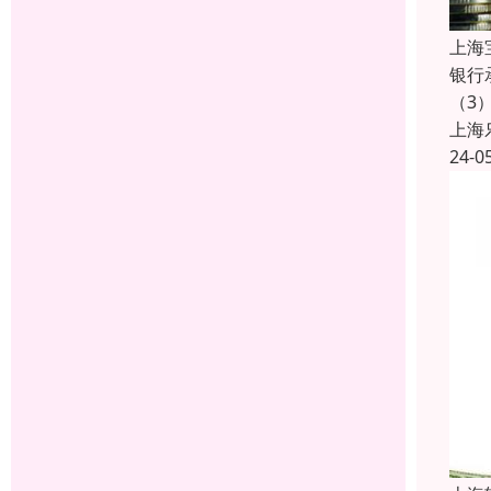
上海
银行
（3
上海
24-0