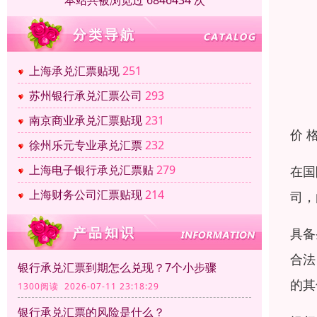
本站共被浏览过 6846434 次
上海承兑汇票贴现
251
苏州银行承兑汇票公司
293
南京商业承兑汇票贴现
231
价 
徐州乐元专业承兑汇票
232
上海电子银行承兑汇票贴
279
在国
上海财务公司汇票贴现
214
司，
具备
合法
银行承兑汇票到期怎么兑现？7个小步骤
的其
1300阅读 2026-07-11 23:18:29
银行承兑汇票的风险是什么？