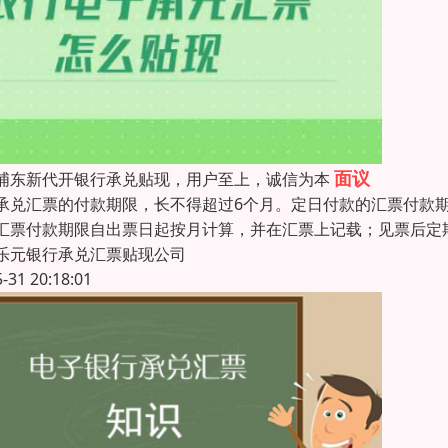
面议
浦东新代开银行承兑贴现，用户至上，诚信为本
承兑汇票的付款期限，长不得超过6个月。定日付款的汇票付款
汇票付款期限自出票日起按月计算，并在汇票上记载；见票后定
乐元银行承兑汇票贴现公司
5-31 20:18:01