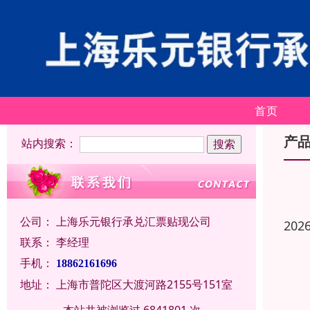
首页
产
站内搜索：
公司：
上海乐元银行承兑汇票贴现公司
202
联系：
李经理
手机：
18862161696
地址：
上海市普陀区大渡河路2155号151室