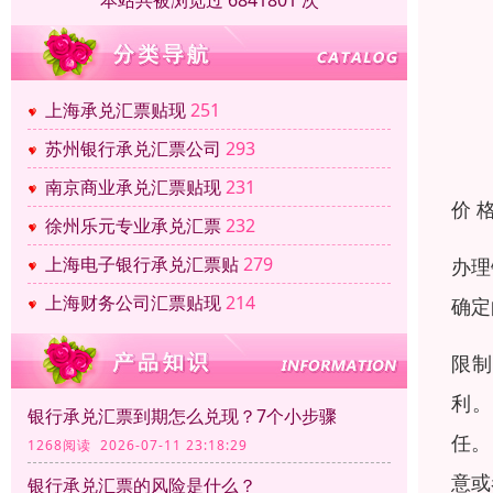
本站共被浏览过 6841801 次
上海承兑汇票贴现
251
苏州银行承兑汇票公司
293
南京商业承兑汇票贴现
231
价 
徐州乐元专业承兑汇票
232
上海电子银行承兑汇票贴
279
办理
上海财务公司汇票贴现
214
确定
限制
利。
银行承兑汇票到期怎么兑现？7个小步骤
任。
1268阅读 2026-07-11 23:18:29
意或
银行承兑汇票的风险是什么？