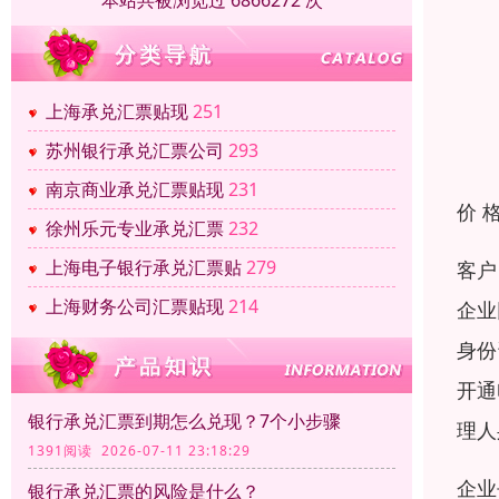
本站共被浏览过 6866272 次
上海承兑汇票贴现
251
苏州银行承兑汇票公司
293
南京商业承兑汇票贴现
231
价 
徐州乐元专业承兑汇票
232
上海电子银行承兑汇票贴
279
客户
上海财务公司汇票贴现
214
企业
身份
开通
银行承兑汇票到期怎么兑现？7个小步骤
理人
1391阅读 2026-07-11 23:18:29
企业
银行承兑汇票的风险是什么？