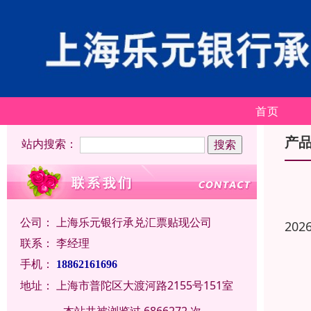
首页
产
站内搜索：
公司：
上海乐元银行承兑汇票贴现公司
202
联系：
李经理
手机：
18862161696
地址：
上海市普陀区大渡河路2155号151室