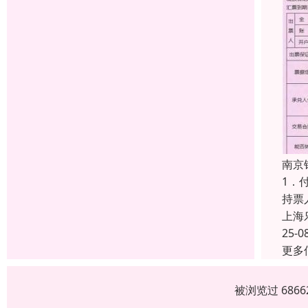
南京
1．
持票
上海
25-0
更多
被浏览过 686