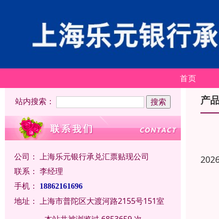
首页
产
站内搜索：
公司：
上海乐元银行承兑汇票贴现公司
202
联系：
李经理
手机：
18862161696
地址：
上海市普陀区大渡河路2155号151室