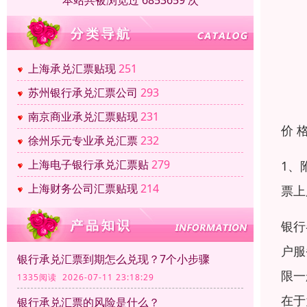
本站共被浏览过 6853659 次
上海承兑汇票贴现
251
苏州银行承兑汇票公司
293
南京商业承兑汇票贴现
231
价 
徐州乐元专业承兑汇票
232
上海电子银行承兑汇票贴
279
1、
上海财务公司汇票贴现
214
票上
银行
户服
银行承兑汇票到期怎么兑现？7个小步骤
限一
1335阅读 2026-07-11 23:18:29
在于
银行承兑汇票的风险是什么？