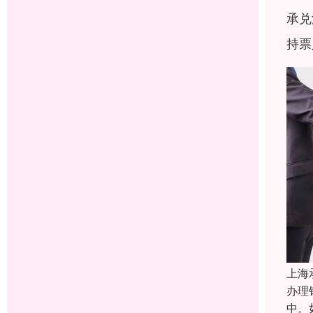
承兑
持票
上海
办理
中。