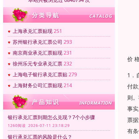
本站共被浏览过 6840794 次
上海承兑汇票贴现
251
苏州银行承兑汇票公司
293
南京商业承兑汇票贴现
231
价 
徐州乐元专业承兑汇票
232
上海电子银行承兑汇票贴
279
1．
上海财务公司汇票贴现
214
付款
则。
事实
银行承兑汇票到期怎么兑现？7个小步骤
票据
1260阅读 2026-07-11 23:18:29
有条
银行承兑汇票的风险是什么？