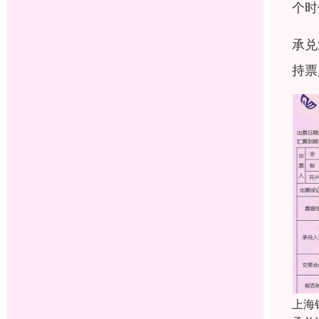
个时
承兑
持票
上海