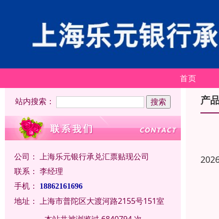
首页
产
站内搜索：
公司：
上海乐元银行承兑汇票贴现公司
202
联系：
李经理
手机：
18862161696
地址：
上海市普陀区大渡河路2155号151室