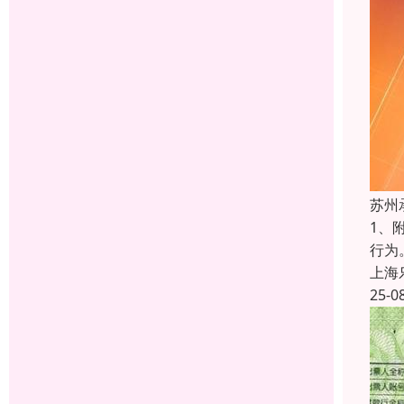
苏州
1、
行为
上海
25-0