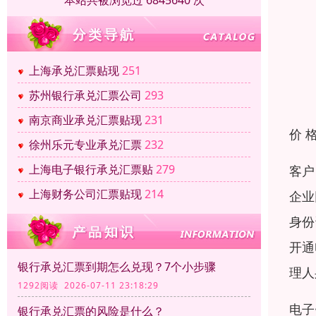
本站共被浏览过 6845640 次
上海承兑汇票贴现
251
苏州银行承兑汇票公司
293
南京商业承兑汇票贴现
231
价 
徐州乐元专业承兑汇票
232
上海电子银行承兑汇票贴
279
客户
上海财务公司汇票贴现
214
企业
身份
开通
银行承兑汇票到期怎么兑现？7个小步骤
理人
1292阅读 2026-07-11 23:18:29
电子
银行承兑汇票的风险是什么？