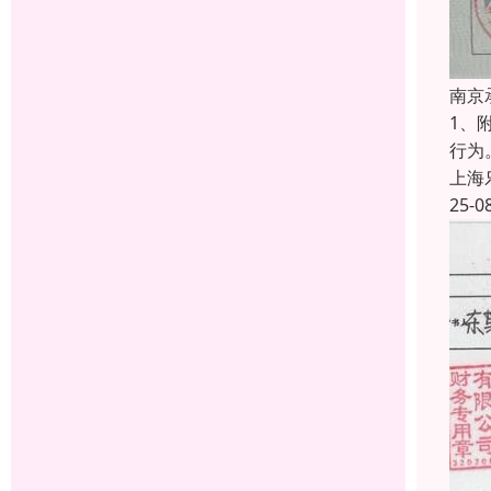
南京
1、
行为
上海
25-0