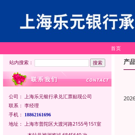
首页
产
站内搜索：
公司：
上海乐元银行承兑汇票贴现公司
202
联系：
李经理
手机：
18862161696
地址：
上海市普陀区大渡河路2155号151室