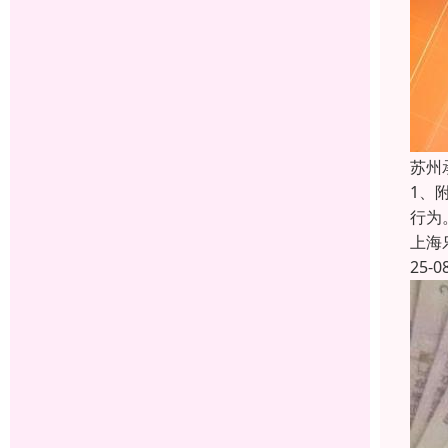
苏州
1、
行为
上海
25-0