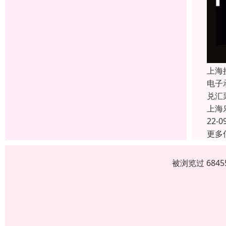
上海
电子
兑汇
上海
22-0
更多
被浏览过 684