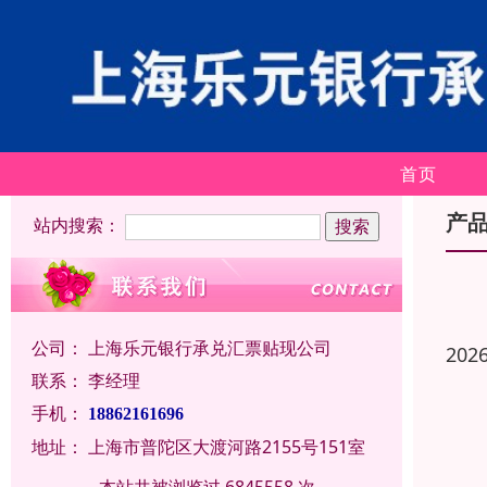
首页
产
站内搜索：
公司：
上海乐元银行承兑汇票贴现公司
202
联系：
李经理
手机：
18862161696
地址：
上海市普陀区大渡河路2155号151室