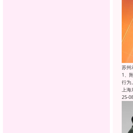
苏州
1、
行为
上海
25-0