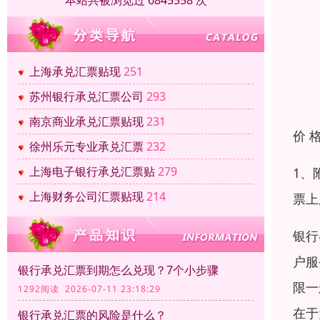
本站共被浏览过 6845558 次
上海承兑汇票贴现
251
苏州银行承兑汇票公司
293
南京商业承兑汇票贴现
231
价 
徐州乐元专业承兑汇票
232
上海电子银行承兑汇票贴
279
1、
上海财务公司汇票贴现
214
票上
银行
户服
银行承兑汇票到期怎么兑现？7个小步骤
限一
1292阅读 2026-07-11 23:18:29
在于
银行承兑汇票的风险是什么？