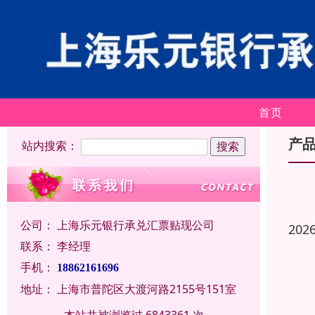
首页
产
站内搜索：
公司：
上海乐元银行承兑汇票贴现公司
202
联系：
李经理
手机：
18862161696
地址：
上海市普陀区大渡河路2155号151室