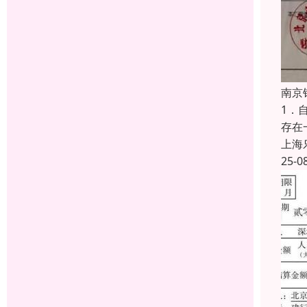
南京
1．
存在
上海
25-0