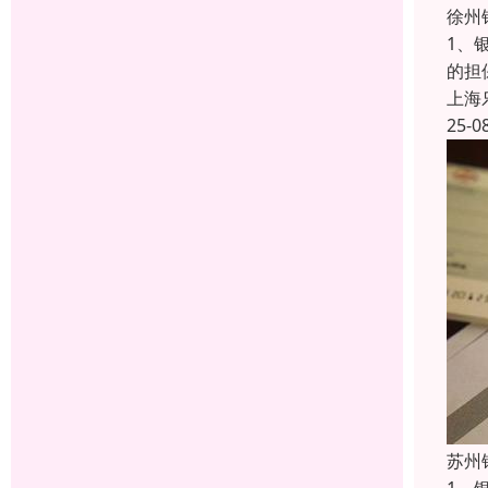
徐州
1、
的担
上海
25-0
苏州