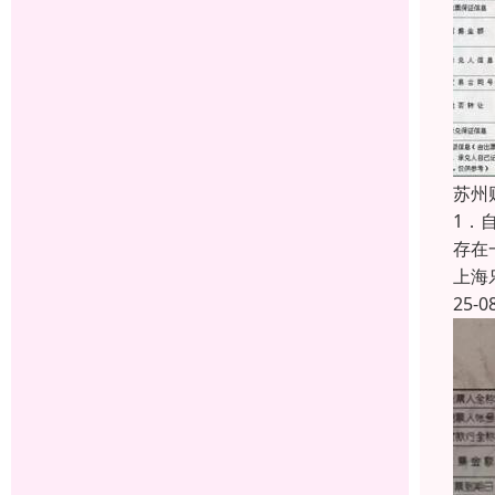
苏州
1．
存在
上海
25-0