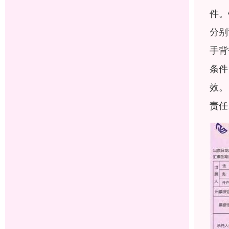
件。
分别
手背
条件
效。
责任