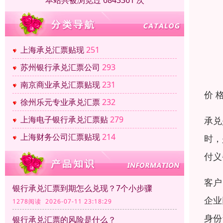
本站共被浏览过 6843361 次
上海承兑汇票贴现
251
苏州银行承兑汇票公司
293
南京商业承兑汇票贴现
231
价 
徐州乐元专业承兑汇票
232
上海电子银行承兑汇票贴
279
承兑
上海财务公司汇票贴现
214
时，
付义
客户
银行承兑汇票到期怎么兑现？7个小步骤
企业
1278阅读 2026-07-11 23:18:29
身份
银行承兑汇票的风险是什么？