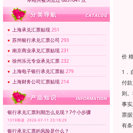
本站共被浏览过 6851041 次
上海承兑汇票贴现
251
苏州银行承兑汇票公司
293
南京商业承兑汇票贴现
231
价 
徐州乐元专业承兑汇票
232
上海电子银行承兑汇票贴
279
1．
上海财务公司汇票贴现
214
付款
则。
事实
银行承兑汇票到期怎么兑现？7个小步骤
票据
1319阅读 2026-07-11 23:18:29
有条
银行承兑汇票的风险是什么？