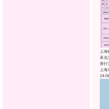
上海
承兑
资行
上海
24-0