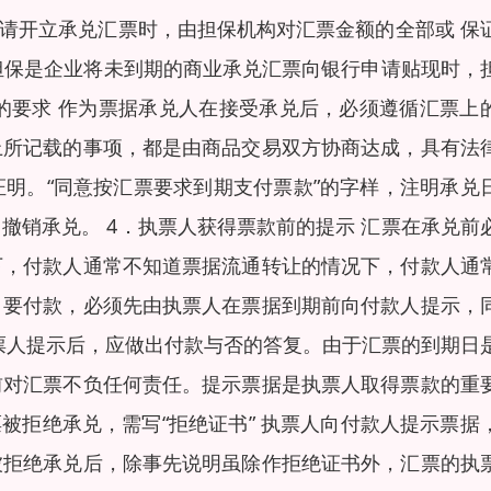
申请开立承兑汇票时，由担保机构对汇票金额的全部或 保
现担保是企业将未到期的商业承兑汇票向银行申请贴现时，
人的要求 作为票据承兑人在接受承兑后，必须遵循汇票上
上所记载的事项，都是由商品交易双方协商达成，具有法
明。“同意按汇票要求到期支付票款”的字样，注明承兑
撤销承兑。 4．执票人获得票款前的提示 汇票在承兑前
下，付款人通常不知道票据流通转让的情况下，付款人通
。要付款，必须先由执票人在票据到期前向付款人提示，
票人提示后，应做出付款与否的答复。由于汇票的到期日
前对汇票不负任何责任。提示票据是执票人取得票款的重
被拒绝承兑，需写“拒绝证书” 执票人向付款人提示票据
被拒绝承兑后，除事先说明虽除作拒绝证书外，汇票的执