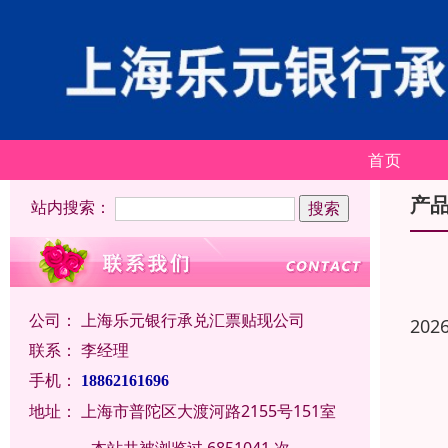
首页
产
站内搜索：
公司：
上海乐元银行承兑汇票贴现公司
202
联系：
李经理
手机：
18862161696
地址：
上海市普陀区大渡河路2155号151室