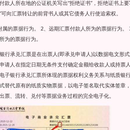
付款人所在地的公证机关写出“拒绝证书”，拒绝证书上
”可向汇票转让的前背书人或其它债务人行使追索权。
附属的票据行为。 2、远期汇票付款人所为的票据行为。
所为的票据行为。
银行承兑汇票是在出票人(即承兑申请人)以数据电文形
申请人在指定日期无条件支付确定金额给收款人或持票
电子银行承兑汇票所体现的票据权利义务关系与纸质银
式替代原有的纸质实物票据，以电子签名取代实体签章
出票、流转、兑付等票据业务过程的完全电子化。