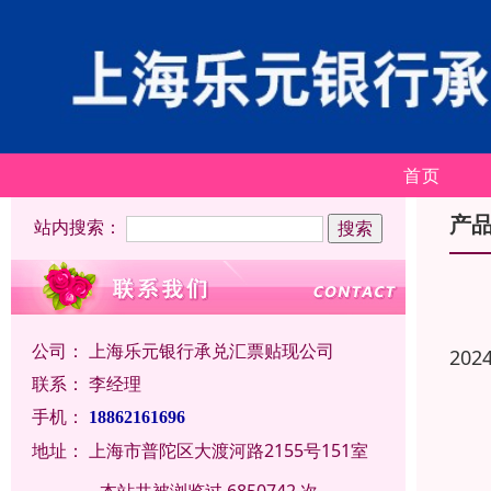
首页
产
站内搜索：
公司：
上海乐元银行承兑汇票贴现公司
202
联系：
李经理
手机：
18862161696
地址：
上海市普陀区大渡河路2155号151室