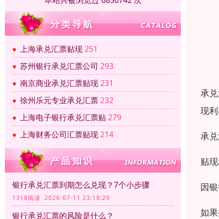
本站共被浏览过 6850742 次
上海承兑汇票贴现
251
苏州银行承兑汇票公司
293
南京商业承兑汇票贴现
231
承兑
徐州乐元专业承兑汇票
232
现利
上海电子银行承兑汇票贴
279
上海财务公司汇票贴现
214
承兑
贴现
银行承兑汇票到期怎么兑现？7个小步骤
因银
1318阅读 2026-07-11 23:18:29
如果
银行承兑汇票的风险是什么？