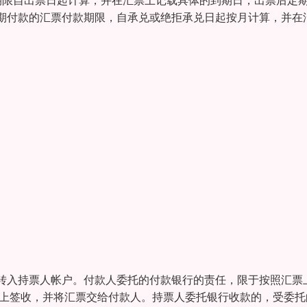
期限自出票日起计算，并在汇票上记载具体的到期日；出票后定
期付款的汇票付款期限，自承兑或绝拒承兑日起按月计算，并在
转入持票人帐户。付款人委托的付款银行的责任，限于按照汇票
票上签收，并将汇票交给付款人。持票人委托银行收款的，受委托