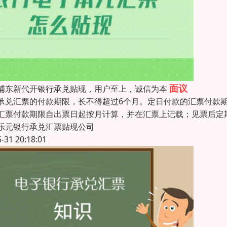
面议
浦东新代开银行承兑贴现，用户至上，诚信为本
承兑汇票的付款期限，长不得超过6个月。定日付款的汇票付款
汇票付款期限自出票日起按月计算，并在汇票上记载；见票后定
乐元银行承兑汇票贴现公司
5-31 20:18:01