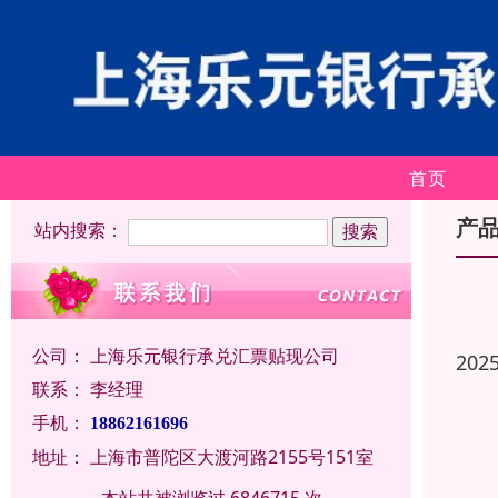
首页
产
站内搜索：
公司：
上海乐元银行承兑汇票贴现公司
202
联系：
李经理
手机：
18862161696
地址：
上海市普陀区大渡河路2155号151室