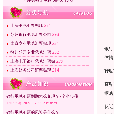
本站共被浏览过 6846715 次
上海承兑汇票贴现
251
苏州银行承兑汇票公司
293
南京商业承兑汇票贴现
231
银行
徐州乐元专业承兑汇票
232
体情
上海电子银行承兑汇票贴
279
上海财务公司汇票贴现
214
转贴
直贴
据略
银行承兑汇票到期怎么兑现？7个小步骤
1302阅读 2026-07-11 23:18:29
从近
银行承兑汇票的风险是什么？