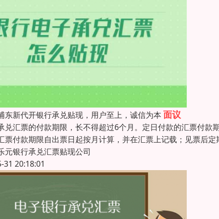
面议
浦东新代开银行承兑贴现，用户至上，诚信为本
承兑汇票的付款期限，长不得超过6个月。定日付款的汇票付款
汇票付款期限自出票日起按月计算，并在汇票上记载；见票后定
乐元银行承兑汇票贴现公司
5-31 20:18:01