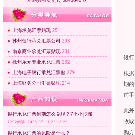
本站共被浏览过 6845640 次
上海承兑汇票贴现
251
苏州银行承兑汇票公司
293
南京商业承兑汇票贴现
231
银行
徐州乐元专业承兑汇票
232
上海电子银行承兑汇票贴
279
根据
上海财务公司汇票贴现
214
期的
前手
此外
银行承兑汇票到期怎么兑现？7个小步骤
收取
1292阅读 2026-07-11 23:18:29
购方
银行承兑汇票的风险是什么？