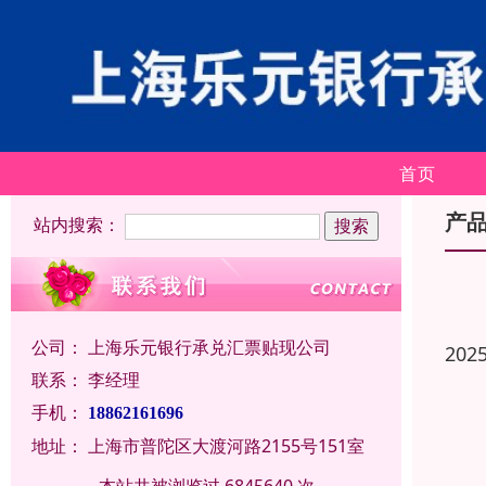
首页
产
站内搜索：
公司：
上海乐元银行承兑汇票贴现公司
202
联系：
李经理
手机：
18862161696
地址：
上海市普陀区大渡河路2155号151室