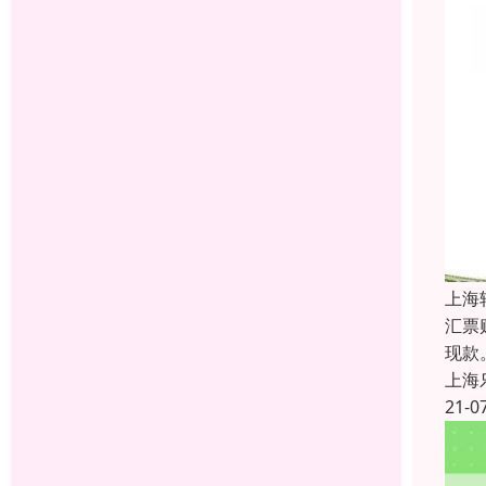
上海
汇票
现款
上海
21-0