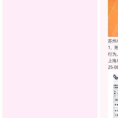
苏州
1、
行为
上海
25-0