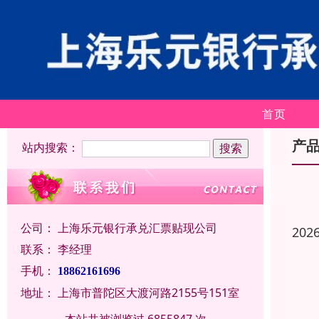
首页
产
站内搜索：
公司：
上海乐元银行承兑汇票贴现公司
202
联系：
李经理
手机：
18862161696
地址：
上海市普陀区大渡河路2155号151室