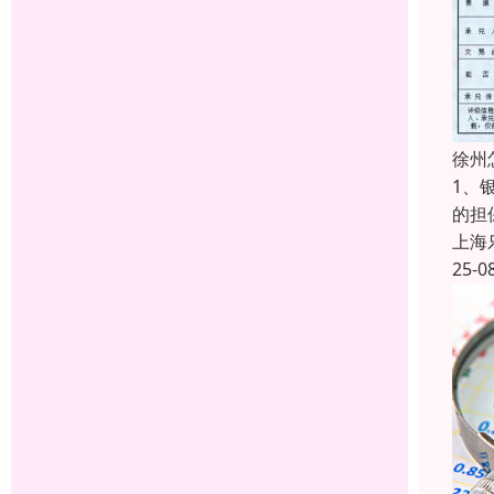
徐州
1、
的担
上海
25-0