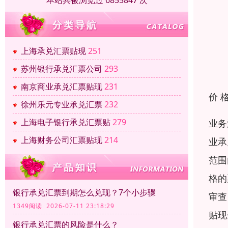
本站共被浏览过 6855847 次
上海承兑汇票贴现
251
苏州银行承兑汇票公司
293
南京商业承兑汇票贴现
231
价 
徐州乐元专业承兑汇票
232
上海电子银行承兑汇票贴
279
业务
上海财务公司汇票贴现
214
业承
范围
格的
银行承兑汇票到期怎么兑现？7个小步骤
审查
1349阅读 2026-07-11 23:18:29
贴现
银行承兑汇票的风险是什么？