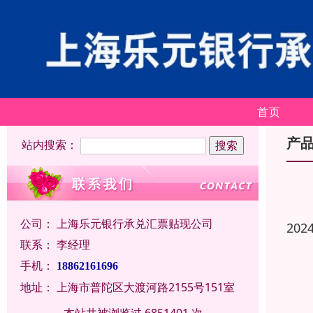
首页
产
站内搜索：
公司：
上海乐元银行承兑汇票贴现公司
202
联系：
李经理
手机：
18862161696
地址：
上海市普陀区大渡河路2155号151室