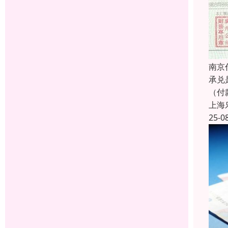
南京
承兑
（付
上海
25-0