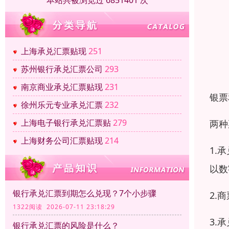
本站共被浏览过 6851401 次
上海承兑汇票贴现
251
苏州银行承兑汇票公司
293
南京商业承兑汇票贴现
231
银票
徐州乐元专业承兑汇票
232
上海电子银行承兑汇票贴
279
两种
上海财务公司汇票贴现
214
1.
以数
银行承兑汇票到期怎么兑现？7个小步骤
2.
1322阅读 2026-07-11 23:18:29
3.
银行承兑汇票的风险是什么？