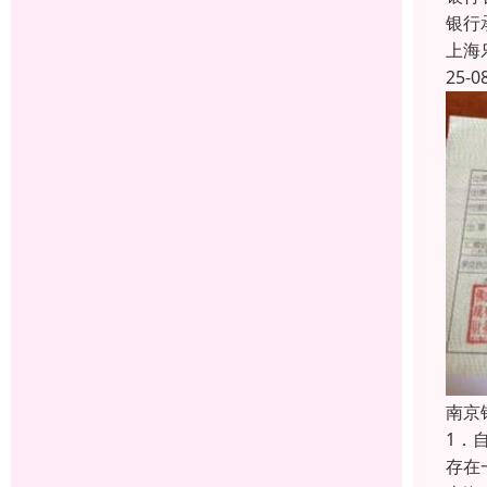
银行
上海
25-0
南京
1．
存在