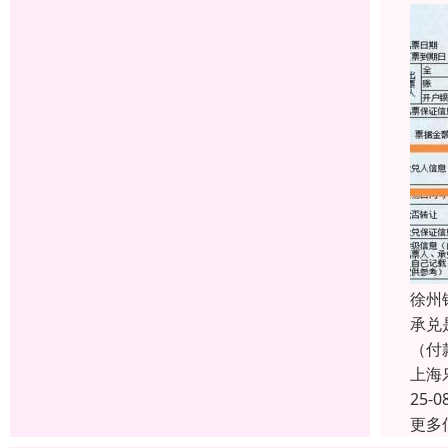
徐州
承兑
（付
上海
25-0
更多