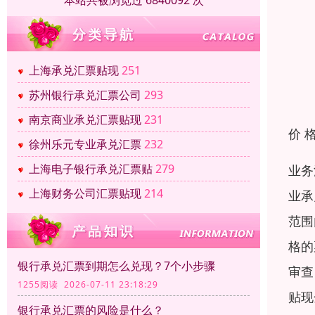
本站共被浏览过 6840092 次
上海承兑汇票贴现
251
苏州银行承兑汇票公司
293
南京商业承兑汇票贴现
231
价 
徐州乐元专业承兑汇票
232
上海电子银行承兑汇票贴
279
业务
上海财务公司汇票贴现
214
业承
范围
格的
银行承兑汇票到期怎么兑现？7个小步骤
审查
1255阅读 2026-07-11 23:18:29
贴现
银行承兑汇票的风险是什么？