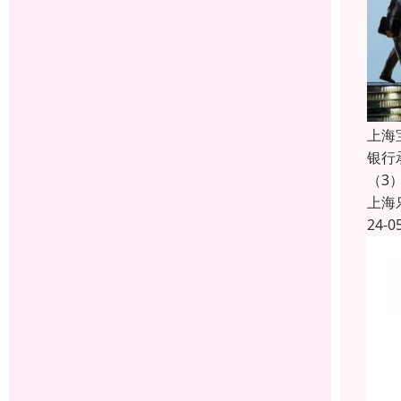
上海
银行
（3
上海
24-0