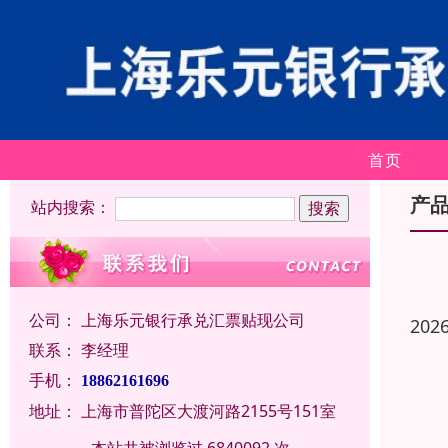
首页
产
站内搜索：
公司：
上海乐元银行承兑汇票贴现公司
202
联系：
李经理
手机：
18862161696
地址：
上海市普陀区大渡河路2155号151室