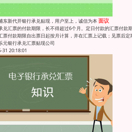
面议
浦东新代开银行承兑贴现，用户至上，诚信为本
承兑汇票的付款期限，长不得超过6个月。定日付款的汇票付款
汇票付款期限自出票日起按月计算，并在汇票上记载；见票后定
乐元银行承兑汇票贴现公司
5-31 20:18:01