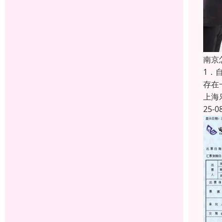
南京
1．
存在
上海
25-0