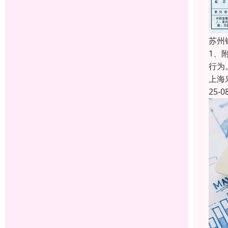
苏州
1、
行为
上海
25-0