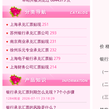
本站共被浏览过 6844375 次
上海承兑汇票贴现
251
苏州银行承兑汇票公司
293
南京商业承兑汇票贴现
231
价 
徐州乐元专业承兑汇票
232
上海电子银行承兑汇票贴
279
银行
上海财务公司汇票贴现
214
（一
（二
银行承兑汇票到期怎么兑现？7个小步骤
（三
1284阅读 2026-07-11 23:18:29
银行承兑汇票的风险是什么？