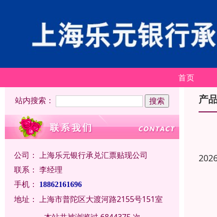
首页
产
站内搜索：
公司：
上海乐元银行承兑汇票贴现公司
202
联系：
李经理
手机：
18862161696
地址：
上海市普陀区大渡河路2155号151室